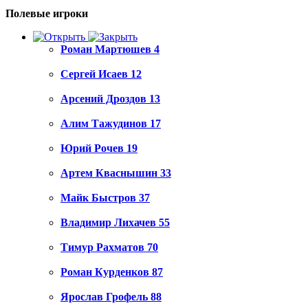
Полевые игроки
Роман Мартюшев
4
Сергей Исаев
12
Арсений Дроздов
13
Алим Тажудинов
17
Юрий Рочев
19
Артем Кваснышин
33
Майк Быстров
37
Владимир Лихачев
55
Тимур Рахматов
70
Роман Курденков
87
Ярослав Грофель
88