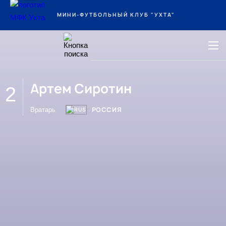
Ухта
МИНИ-ФУТБОЛЬНЫЙ КЛУБ "УХТА"
Артем Сиротин
2
РОССИЯ
Вратарь