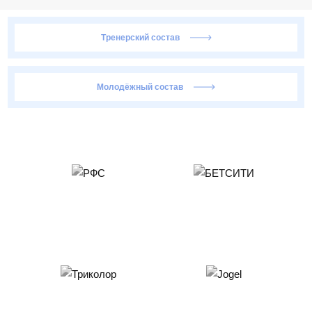
Тренерский состав
Молодёжный состав