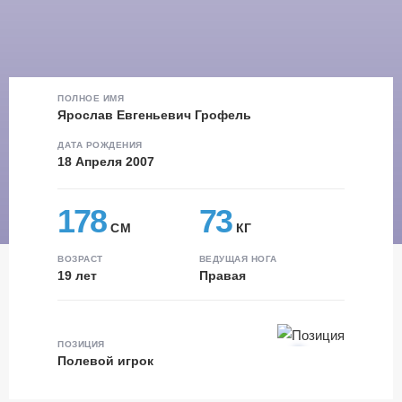
ПОЛНОЕ ИМЯ
Ярослав Евгеньевич Грофель
ДАТА РОЖДЕНИЯ
18 Апреля 2007
178
73
СМ
КГ
ВОЗРАСТ
ВЕДУЩАЯ НОГА
19 лет
Правая
ПОЗИЦИЯ
Полевой игрок