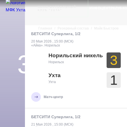
Ухта
МИНИ-ФУТБОЛЬНЫЙ
ИНФОЦЕНТР
КЛУБ
К
КЛУБ "УХТА"
Главная
/
Резервный состав
/
Майк Быстров
БЕТСИТИ Суперлига, 1/2
20 Мая 2026 , 15:00 (МСК)
«Айка». Норильск
37
Майк
Норильский никель
3
Норильск
Быстров
Ухта
1
Ухта
Полевой игрок
РОССИЯ
Матч-центр
БЕТСИТИ Суперлига, 1/2
21 Мая 2026 , 15:00 (МСК)