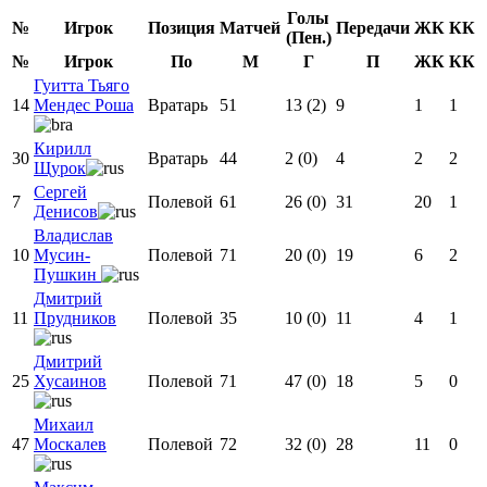
Голы
№
Игрок
Позиция
Матчей
Передачи
ЖК
КК
(Пен.)
№
Игрок
По
M
Г
П
ЖК
КК
Гуитта Тьяго
14
Мендес Роша
Вратарь
51
13 (2)
9
1
1
Кирилл
30
Вратарь
44
2 (0)
4
2
2
Щурок
Сергей
7
Полевой
61
26 (0)
31
20
1
Денисов
Владислав
10
Мусин-
Полевой
71
20 (0)
19
6
2
Пушкин
Дмитрий
11
Прудников
Полевой
35
10 (0)
11
4
1
Дмитрий
25
Хусаинов
Полевой
71
47 (0)
18
5
0
Михаил
47
Москалев
Полевой
72
32 (0)
28
11
0