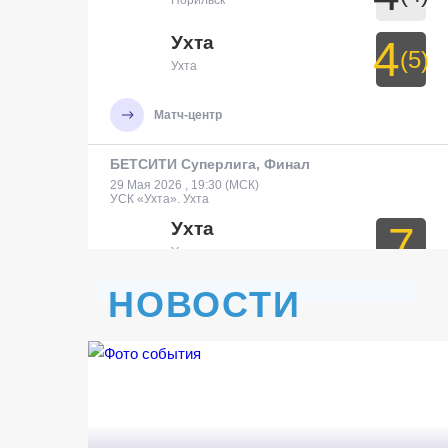
Норильск
Ухта
4
(5)
Ухта
Матч-центр
БЕТСИТИ Суперлига, Финал
29 Мая 2026 , 19:30 (МСК)
УСК «Ухта». Ухта
Ухта
7
Ухта
НОВОСТИ
Тюмень
3
Тюмень
Матч-центр
БЕТСИТИ Суперлига, Финал
30 Мая 2026