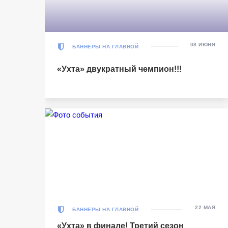
УСК «Ухта». Ухта
Ухта
5
Ухта
08 ИЮНЯ
БАННЕРЫ НА ГЛАВНОЙ
Тюмень
1
Тюмень
«Ухта» двукратный чемпион!!!
Матч-центр
БЕТСИТИ Суперлига, Финал
03 Июня 2026 , 17:00 (МСК)
«Центральный». Тюмень
Тюмень
2
Тюмень
Ухта
6
Ухта
22 МАЯ
БАННЕРЫ НА ГЛАВНОЙ
Матч-центр
«Ухта» в финале! Третий сезон