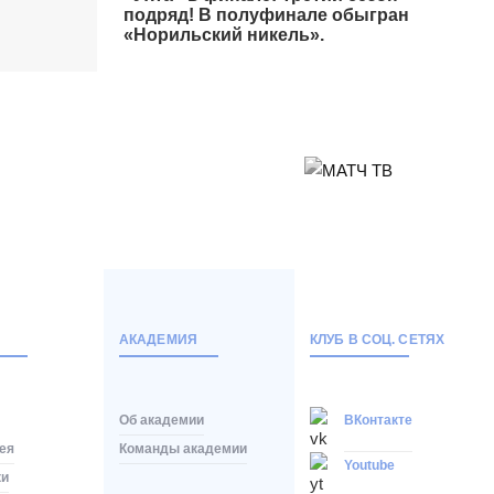
подряд! В полуфинале обыгран
БЕТСИТИ Суперлига, Финал
«Норильский никель».
04 Июня 2026 , 16:30 (МСК)
«Центральный». Тюмень
Тюмень
2
Тюмень
Ухта
6
Ухта
Матч-центр
АКАДЕМИЯ
КЛУБ В СОЦ. СЕТЯХ
Об академии
ВКонтакте
ея
Команды академии
Youtube
ки