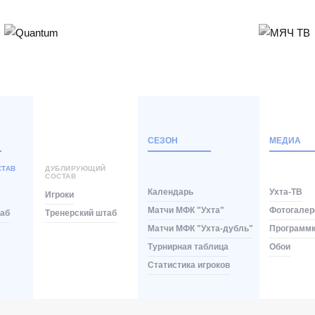
СЕЗОН
МЕДИА
СТАВ
ДУБЛИРУЮЩИЙ
СОСТАВ
Календарь
Ухта-ТВ
Игроки
Матчи МФК "Ухта"
Фотогалер
таб
Тренерский штаб
Матчи МФК "Ухта-дубль"
Программ
Турнирная таблица
Обои
Статистика игроков