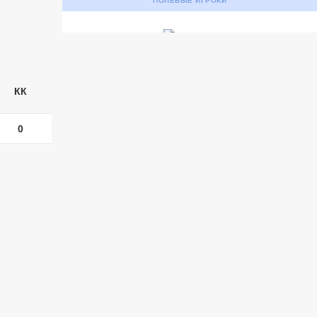
ПОЛЕВЫЕ ИГРОКИ
УСК «Ухта». Ухта
Ухта
5
Ухта
Тюмень
1
Тюмень
КК
Матч-центр
0
БЕТСИТИ Суперлига, Финал
03 Июня 2026 , 17:00 (МСК)
«Центральный». Тюмень
Тюмень
2
Тюмень
Ухта
6
Ухта
Матч-центр