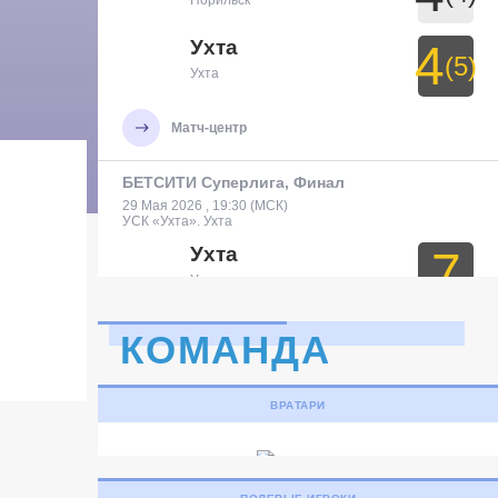
Норильск
Ухта
4
(5)
Ухта
Матч-центр
БЕТСИТИ Суперлига, Финал
29 Мая 2026 , 19:30 (МСК)
УСК «Ухта». Ухта
Ухта
7
Ухта
Тюмень
3
КОМАНДА
Тюмень
ВРАТАРИ
Матч-центр
БЕТСИТИ Суперлига, Финал
30 Мая 2026