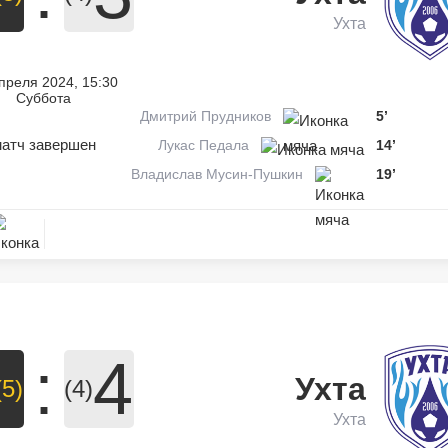
Ухта
преля 2024, 15:30
Суббота
Дмитрий Прудников
5’
атч завершен
Лукас Педала
14’
Владислав Мусин-Пушкин
19’
:
4
Ухта
(5)
(4)
Ухта