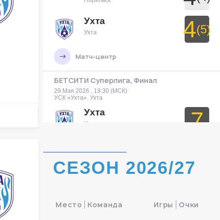
Норильск
Ухта
4
(5)
Ухта
Матч-центр
БЕТСИТИ Суперлига, Финал
29 Мая 2026 , 19:30 (МСК)
УСК «Ухта». Ухта
Ухта
7
Ухта
Тюмень
3
Тюмень
СЕЗОН 2026/27
Матч-центр
БЕТСИТИ Суперлига, Финал
Место
Команда
Игры
Очки
30 Мая 2026