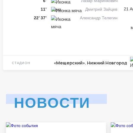
6’
Лазар Маринкович
21 А
11’
Дмитрий Зайцев
22’
37’
Александр Телегин
м
«Мещерский». Нижний Новгород
СТАДИОН
НОВОСТИ