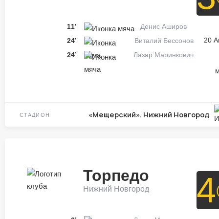
11’
Денис Аширов
20 А
24’
Виталий Бессонов
24’
Лазар Маринкович
м
«Мещерский». Нижний Новгород
СТАДИОН
Торпедо
4
Нижний Новгород