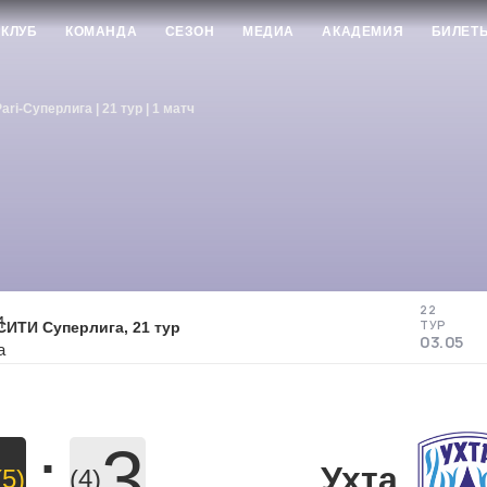
КЛУБ
КОМАНДА
СЕЗОН
МЕДИА
АКАДЕМИЯ
БИЛЕТ
ari-Суперлига | 21 тур | 1 матч
22
ТУР
ИТИ Суперлига, 21 тур
03.05
:
3
Ухта
(5)
(4)