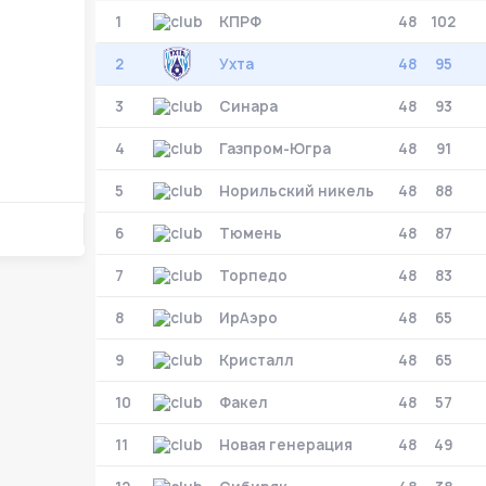
УСК «Ухта». Ухта
1
КПРФ
48
102
Ухта
5
Ухта
2
Ухта
48
95
Тюмень
3
Синара
48
1
93
Тюмень
4
Газпром-Югра
48
91
Матч-центр
5
Норильский никель
48
88
6
Тюмень
48
87
БЕТСИТИ Суперлига, Финал
03 Июня 2026 , 17:00 (МСК)
7
Торпедо
48
83
«Центральный». Тюмень
Тюмень
2
8
ИрАэро
48
65
Тюмень
9
Кристалл
48
65
Ухта
6
10
Факел
48
57
Ухта
11
Новая генерация
48
49
Матч-центр