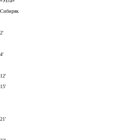
«Ухта»
Сибиряк
2'
4'
12'
15'
21'