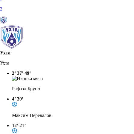
2
Ухта
Ухта
2’
37’
49’
Рафаэл Бруно
4’
39’
Максим Перевалов
12’
21’