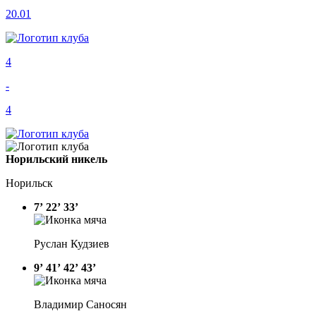
20.01
4
-
4
Норильский никель
Норильск
7’
22’
33’
Руслан Кудзиев
9’
41’
42’
43’
Владимир Саносян