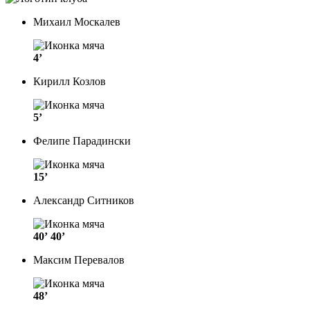
Михаил Москалев
4’
Кирилл Козлов
5’
Фелипе Парадински
15’
Александр Ситников
40’
40’
Максим Перевалов
48’