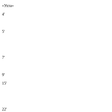
«Ухта»
4'
5'
7'
9'
15'
22'