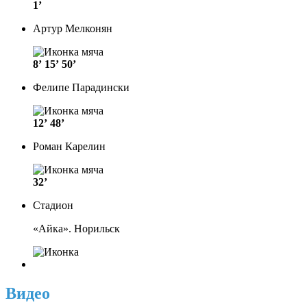
1’
Артур Мелконян
8’
15’
50’
Фелипе Парадински
12’
48’
Роман Карелин
32’
Стадион
«Айка». Норильск
Видео