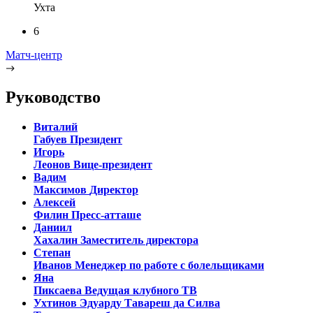
Ухта
6
Матч-центр
Руководство
Виталий
Габуев
Президент
Игорь
Леонов
Вице-президент
Вадим
Максимов
Директор
Алексей
Филин
Пресс-атташе
Даниил
Хахалин
Заместитель директора
Степан
Иванов
Менеджер по работе с болельщиками
Яна
Пиксаева
Ведущая клубного ТВ
Ухтинов Эдуарду Тавареш да Силва