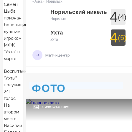
«Айка». Норильск
Семен
Цыба
Норильский никель
4
(4)
признан
Норильск
болельщиками
лучшим
Ухта
4
(5)
игроком
Ухта
МФК
"Ухта" в
Матч-центр
марте.
Воспитанник
БЕТСИТИ Суперлига, Финал
"Ухты"
29 Мая 2026 , 19:30 (МСК)
получил
ФОТО
УСК «Ухта». Ухта
241
Ухта
7
голос.
На
Ухта
0 ИЗОБРАЖЕНИЯ
втором
Тюмень
месте
3
Василий
Тюмень