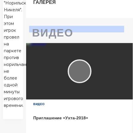
ГАЛЕРЕЯ
"Норильского
Тюмень
2
Никеля".
Тюмень
При
этом
Ухта
6
ВИДЕО
игрок
Ухта
провел
на
Матч-центр
паркете
против
норильчан
БЕТСИТИ Суперлига, Финал
не
более
04 Июня 2026 , 16:30 (МСК)
«Центральный». Тюмень
одной
минуты
Тюмень
2
игрового
Тюмень
ВИДЕО
времени.
Ухта
6
Приглашение «Ухта-2018»
Ухта