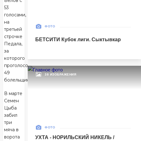
Белов с
53
Матч-центр
голосами,
на
ФОТО
третьей
БЕТСИТИ Суперлига, Финал
строчке
БЕТСИТИ Кубок лиги. Сыктывкар
30 Мая 2026
Педала,
УСК «Ухта». Ухта
за
Ухта
5
которого
Ухта
проголосовали
49
38 ИЗОБРАЖЕНИЯ
Тюмень
1
болельщиков.
Тюмень
В марте
Семен
Матч-центр
Цыба
забил
три
БЕТСИТИ Суперлига, Финал
ФОТО
мяча в
03 Июня 2026 , 17:00 (МСК)
ворота
УХТА - НОРИЛЬСКИЙ НИКЕЛЬ /
«Центральный». Тюмень