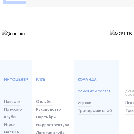
ИНФОЦЕНТР
КЛУБ
КОМАНДА
ОСНОВНОЙ СОСТАВ
ДУБ
СОС
Новости
О клубе
Игроки
Игр
Пресса о
Руководство
Тренерский штаб
Тре
клубе
Партнёры
Игрок
Инфраструктура
месяца
Логотип клуба