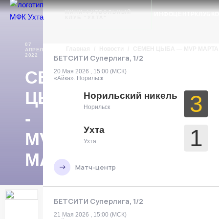
Ухта
МИНИ-ФУТБОЛЬНЫЙ
ИНФОЦЕНТР
КЛУБ
К
КЛУБ "УХТА"
07
Главная
/
Новости
/
СЕМЕН ЦЫБА — MVP МАРТА
АПРЕЛЯ
НОВОСТИ
2022
БЕТСИТИ Суперлига, 1/2
СЕМЕН
20 Мая 2026 , 15:00 (МСК)
«Айка». Норильск
ЦЫБА
Норильский никель
3
Норильск
-
Ухта
1
MVP
Ухта
МАРТА
Матч-центр
БЕТСИТИ Суперлига, 1/2
21 Мая 2026 , 15:00 (МСК)