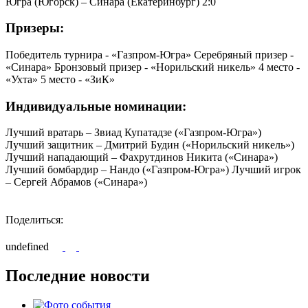
Югра (Югорск) – Синара (Екатеринбург) 2:0
Призеры:
Победитель турнира - «Газпром-Югра» Серебряный призер -
«Синара» Бронзовый призер - «Норильский никель» 4 место -
«Ухта» 5 место - «ЗиК»
Индивидуальные номинации:
Лучший вратарь – Звиад Купатадзе («Газпром-Югра»)
Лучший защитник – Дмитрий Будин («Норильский никель»)
Лучший нападающий – Фахрутдинов Никита («Синара»)
Лучший бомбардир – Нандо («Газпром-Югра») Лучший игрок
– Сергей Абрамов («Синара»)
Поделиться:
undefined
Последние новости