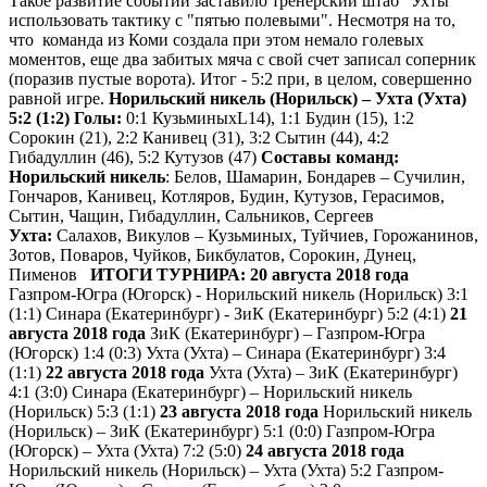
Такое развитие событий заставило тренерский штаб "Ухты"
использовать тактику с "пятью полевыми". Несмотря на то,
что команда из Коми создала при этом немало голевых
моментов, еще два забитых мяча с свой счет записал соперник
(поразив пустые ворота). Итог - 5:2 при, в целом, совершенно
равной игре.
Норильский никель (Норильск) – Ухта (Ухта)
5
:
2
(
1
:
2
)
Голы:
0:1 КузьминыхL14), 1:1 Будин (15), 1:2
Сорокин (21), 2:2 Канивец (31), 3:2 Сытин (44), 4:2
Гибадуллин (46), 5:2 Кутузов (47)
Составы команд:
Норильский никель
: Белов, Шамарин, Бондарев – Сучилин,
Гончаров, Канивец, Котляров, Будин, Кутузов, Герасимов,
Сытин, Чащин, Гибадуллин, Сальников, Сергеев
Ухта:
Салахов, Викулов – Кузьминых, Туйчиев, Горожанинов,
Зотов, Поваров, Чуйков, Бикбулатов, Сорокин, Дунец,
Пименов
ИТОГИ ТУРНИРА:
20 августа 2018 года
Газпром-Югра (Югорск) - Норильский никель (Норильск) 3:1
(1:1) Синара (Екатеринбург) - ЗиК (Екатеринбург) 5:2 (4:1)
21
августа 2018 года
ЗиК (Екатеринбург) – Газпром-Югра
(Югорск) 1:4 (0:3) Ухта (Ухта) – Синара (Екатеринбург) 3:4
(1:1)
22 августа 2018 года
Ухта (Ухта) – ЗиК (Екатеринбург)
4:1 (3:0) Синара (Екатеринбург) – Норильский никель
(Норильск) 5:3 (1:1)
23 августа 2018 года
Норильский никель
(Норильск) – ЗиК (Екатеринбург) 5:1 (0:0) Газпром-Югра
(Югорск) – Ухта (Ухта) 7:2 (5:0)
24 августа 2018 года
Норильский никель (Норильск) – Ухта (Ухта) 5:2 Газпром-