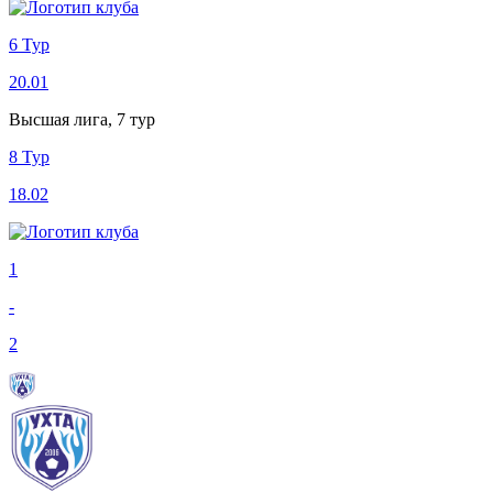
6 Тур
20.01
Высшая лига, 7 тур
8 Тур
18.02
1
-
2