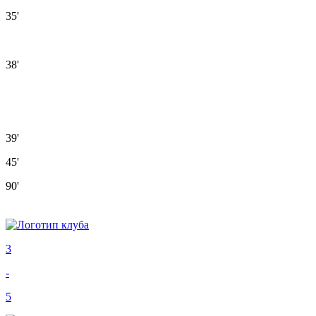
35'
38'
39'
45'
90'
3
-
5