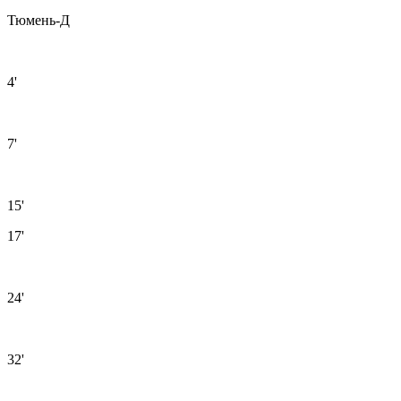
Тюмень-Д
4'
7'
15'
17'
24'
32'