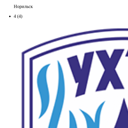
Норильск
4
(4)