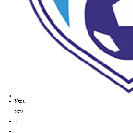
Ухта
Ухта
5