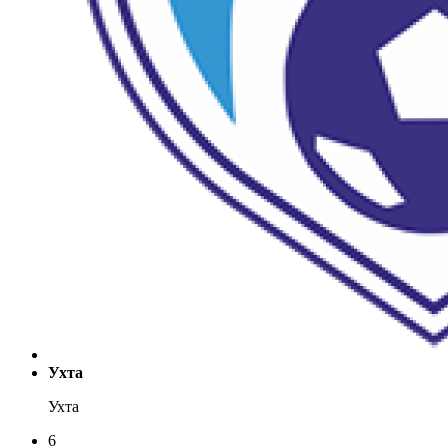
Ухта
Ухта
6