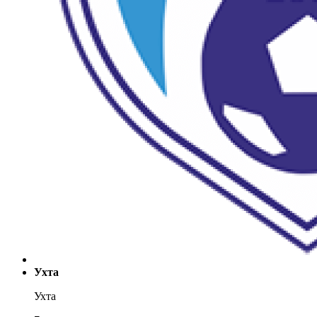
Ухта
Ухта