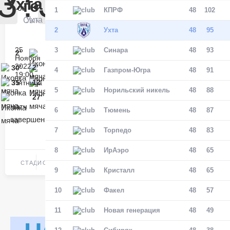
3
:
3
Ухта
генерация
1
КПРФ
48
102
Матч-центр
Ухта
Сыктывкар
2
Ухта
48
95
25
3
Синара
48
93
БЕТСИТИ Суперлига, Финал
2’
Илья Рубцов
Ноября
2022,
30 Мая 2026
2’
30’
Александр Кузьминых
4
Газпром-Югра
48
91
УСК «Ухта». Ухта
19:00
12’
35’
Пятница
Тимофей Турчин
5
Ухта
Норильский никель
48
88
5
27’
Ухта
матч
6
Тюмень
48
87
завершен
Тюмень
1
7
Торпедо
48
83
Тюмень
8
ИрАэро
48
65
«Орбита».
СТАДИОН
Сыктывкар
Матч-центр
9
Кристалл
48
65
10
Факел
48
57
БЕТСИТИ Суперлига, Финал
11
Новая генерация
48
49
03 Июня 2026 , 17:00 (МСК)
«Центральный». Тюмень