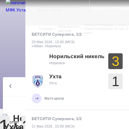
Ухта
МИНИ-ФУТБОЛЬНЫЙ
ИНФОЦЕНТР
КЛУБ
К
КЛУБ "УХТА"
Новая генерация — Ухта /
Результаты
Главная
/
/
Пари-Суперлига / 5 тур / 2
матчей
матч
БЕТСИТИ Суперлига, 1/2
20 Мая 2026 , 15:00 (МСК)
«Айка». Норильск
Норильский никель
3
Норильск
Ухта
1
БЕТСИТИ
Ухта
6 ТУР
Суперлига,
02.12
5 тур
Матч-центр
Новая
1
:
1
БЕТСИТИ Суперлига, 1/2
Ухта
генерация
21 Мая 2026 , 15:00 (МСК)