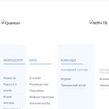
Матч-центр
ИНФОЦЕНТР
КЛУБ
КОМАНДА
ОСНОВНОЙ СОСТАВ
ДУБЛ
СОСТА
Новости
О клубе
Игроки
Игрок
Пресса о
Руководство
Тренерский штаб
Трене
клубе
Партнёры
Игрок
Инфраструктура
месяца
Логотип клуба