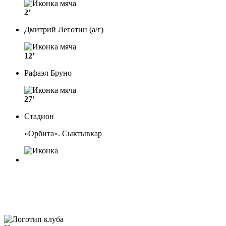
2’
Дмитрий Леготин (а/г)
12’
Рафаэл Бруно
27’
Стадион
«Орбита». Сыктывкар