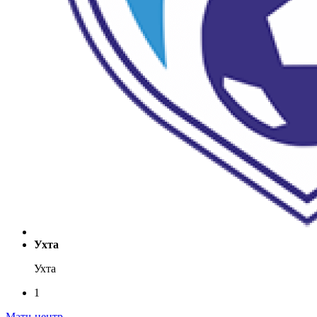
Ухта
Ухта
1
Матч-центр