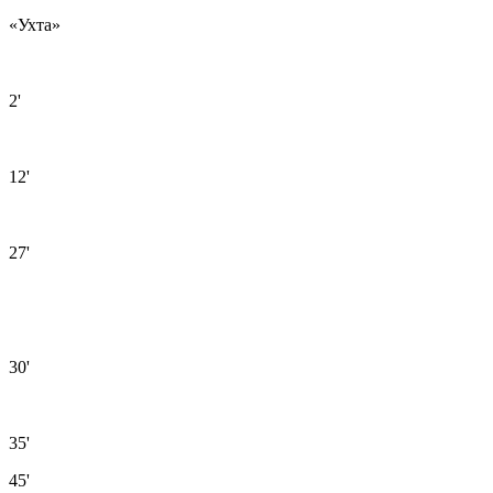
«Ухта»
2'
12'
27'
30'
35'
45'