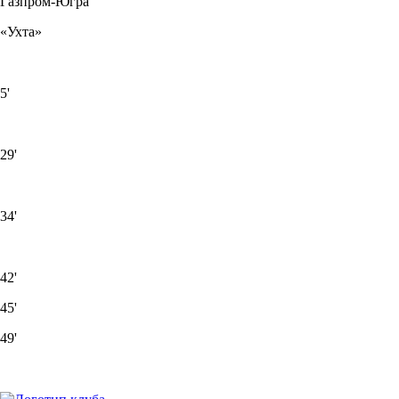
Газпром-Югра
«Ухта»
5'
29'
34'
42'
45'
49'