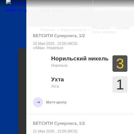
Ухта
МИНИ-ФУТБОЛЬНЫЙ
ИНФОЦЕНТР
КЛУБ
К
КЛУБ "УХТА"
Pitstop5x5 — лучшие
Главная
/
Видеогалерея
/
голы октября
БЕТСИТИ Суперлига, 1/2
20 Мая 2026 , 15:00 (МСК)
«Айка». Норильск
Норильский никель
3
Норильск
Ухта
1
Ухта
Матч-центр
БЕТСИТИ Суперлига, 1/2
21 Мая 2026 , 15:00 (МСК)