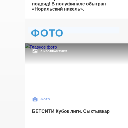
подряд! В полуфинале обыгран
БЕТСИТИ Суперлига, Финал
«Норильский никель».
04 Июня 2026 , 16:30 (МСК)
«Центральный». Тюмень
Тюмень
2
ФОТО
Тюмень
Ухта
6
Ухта
0 ИЗОБРАЖЕНИЯ
Матч-центр
ФОТО
БЕТСИТИ Кубок лиги. Сыктывкар