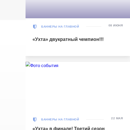
УСК «Ухта». Ухта
Ухта
5
Ухта
08 ИЮНЯ
БАННЕРЫ НА ГЛАВНОЙ
Тюмень
1
Тюмень
«Ухта» двукратный чемпион!!!
Матч-центр
БЕТСИТИ Суперлига, Финал
03 Июня 2026 , 17:00 (МСК)
«Центральный». Тюмень
Тюмень
2
Тюмень
Ухта
6
Ухта
22 МАЯ
БАННЕРЫ НА ГЛАВНОЙ
Матч-центр
«Ухта» в финале! Третий сезон