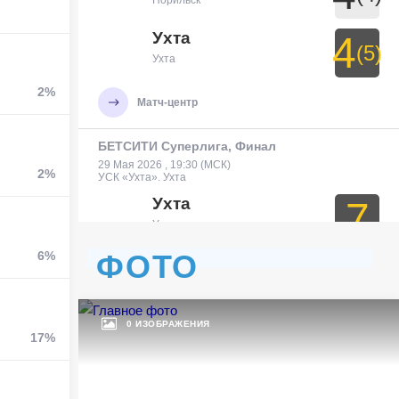
Норильск
Ухта
4
(5)
Ухта
2%
Матч-центр
БЕТСИТИ Суперлига, Финал
29 Мая 2026 , 19:30 (МСК)
2%
УСК «Ухта». Ухта
Ухта
7
Ухта
6%
ФОТО
Тюмень
3
Тюмень
0 ИЗОБРАЖЕНИЯ
Матч-центр
17%
БЕТСИТИ Суперлига, Финал
30 Мая 2026