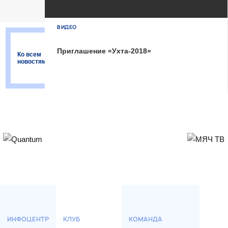
Тюмень
2
Тюмень
ВИДЕО
Ухта
6
Приглашение «Ухта-2018»
Ко всем
Ухта
новостям
Матч-центр
БЕТСИТИ Суперлига, Финал
04 Июня 2026 , 16:30 (МСК)
«Центральный». Тюмень
Тюмень
2
Тюмень
Ухта
6
Ухта
ИНФОЦЕНТР
КЛУБ
КОМАНДА