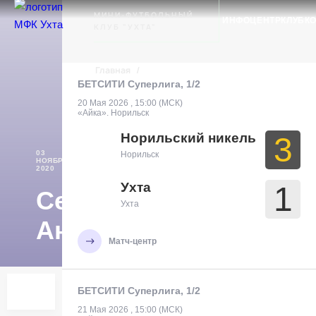
Ухта
МИНИ-ФУТБОЛЬНЫЙ
ИНФОЦЕНТР
КЛУБ
К
КЛУБ "УХТА"
Главная
/
БЕТСИТИ Суперлига, 1/2
20 Мая 2026 , 15:00 (МСК)
«Айка». Норильск
Норильский никель
3
03
Норильск
НОЯБРЯ
2020
Ухта
1
Сергеев
Ухта
Антон
Матч-центр
БЕТСИТИ Суперлига, 1/2
21 Мая 2026 , 15:00 (МСК)