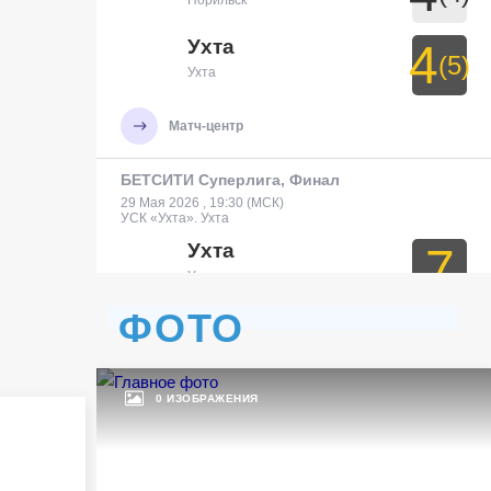
Норильск
Ухта
4
(5)
Ухта
Матч-центр
БЕТСИТИ Суперлига, Финал
29 Мая 2026 , 19:30 (МСК)
УСК «Ухта». Ухта
Ухта
7
Ухта
ФОТО
Тюмень
3
Тюмень
0 ИЗОБРАЖЕНИЯ
Матч-центр
БЕТСИТИ Суперлига, Финал
30 Мая 2026