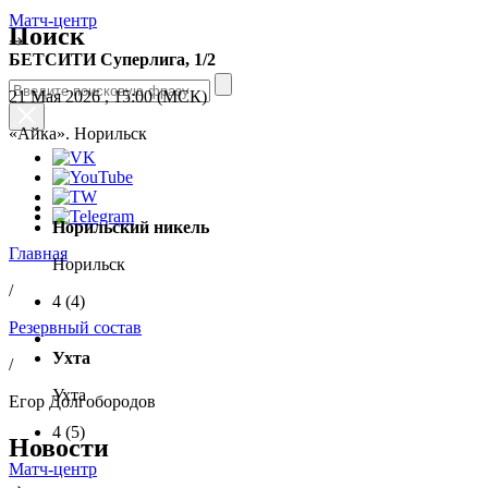
Матч-центр
Поиск
БЕТСИТИ Суперлига, 1/2
21 Мая 2026 , 15:00 (МСК)
«Айка». Норильск
Норильский никель
Главная
Норильск
/
4
(4)
Резервный состав
Ухта
/
Ухта
Егор Долгобородов
4
(5)
Новости
Матч-центр