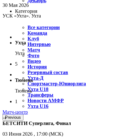
Декабрь
30 Мая 2026
Категория
УСК «Ухта». Ухта
Все категории
Команда
Клуб
Ухта
Интервью
Матч
Ухта
Фото
Видео
5
История
Резервный состав
Ухта-Д
Тюмень
Спортмастер-Юниорлига
Ухта U18
Тюмень
Трансферы
Новости АМФР
1
Ухта U16
Матч-центр
Previous
БЕТСИТИ Суперлига, Финал
03 Июня 2026 , 17:00 (МСК)