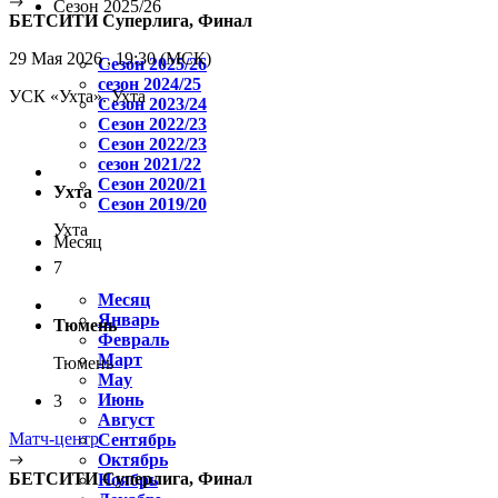
Сезон 2025/26
БЕТСИТИ Суперлига, Финал
29 Мая 2026 , 19:30 (МСК)
Сезон 2025/26
сезон 2024/25
УСК «Ухта». Ухта
Сезон 2023/24
Сезон 2022/23
Сезон 2022/23
сезон 2021/22
Сезон 2020/21
Ухта
Сезон 2019/20
Ухта
Месяц
7
Месяц
Январь
Тюмень
Февраль
Март
Тюмень
May
Июнь
3
Август
Матч-центр
Сентябрь
Октябрь
БЕТСИТИ Суперлига, Финал
Ноябрь