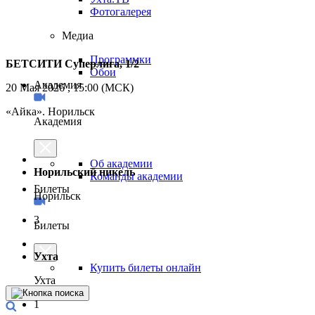
Фотогалерея
Медиа
Программки
БЕТСИТИ Суперлига, 1/2
Обои
Академия
20 Мая 2026 , 15:00 (МСК)
«Айка». Норильск
Академия
Об академии
Норильский никель
Команды академии
Билеты
Норильск
3
Билеты
Ухта
Купить билеты онлайн
Ухта
1