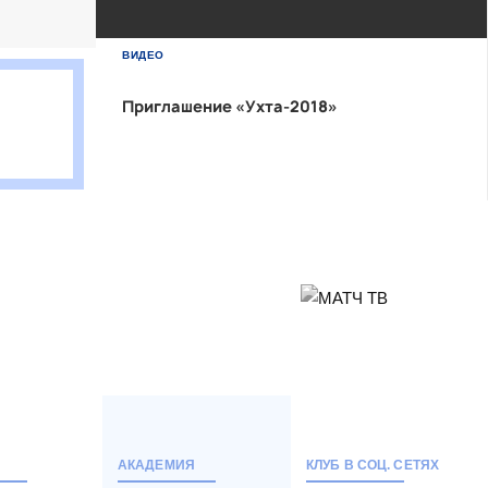
БЕТСИТИ Суперлига, Финал
ВИДЕО
04 Июня 2026 , 16:30 (МСК)
«Центральный». Тюмень
Приглашение «Ухта-2018»
Тюмень
2
Тюмень
Ухта
6
Ухта
Матч-центр
АКАДЕМИЯ
КЛУБ В СОЦ. СЕТЯХ