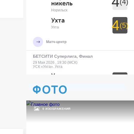
4
(4)
никель
Норильск
Ухта
4
(5)
Ухта
Матч-центр
БЕТСИТИ Суперлига, Финал
29 Мая 2026 , 19:30 (МСК)
УСК «Ухта». Ухта
Ухта
7
Ухта
ФОТО
Тюмень
3
Тюмень
0 ИЗОБРАЖЕНИЯ
Матч-центр
БЕТСИТИ Суперлига, Финал