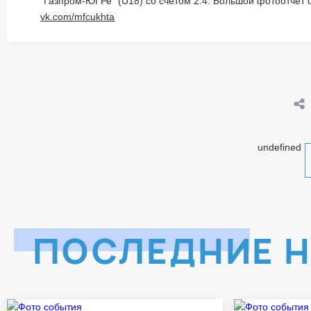
"Газпром-ЮГРе" (U18) со счетом 2:4. Большой фотоотчет 
vk.com/mfcukhta
undefined
ПОСЛЕДНИЕ 