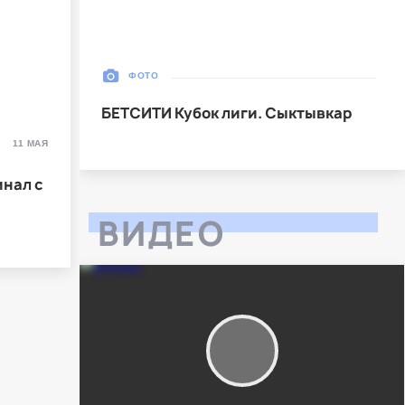
30 Мая 2026
УСК «Ухта». Ухта
Ухта
5
Ухта
ФОТО
Тюмень
1
БЕТСИТИ Кубок лиги. Сыктывкар
Тюмень
11 МАЯ
Матч-центр
нал с
ВИДЕО
БЕТСИТИ Суперлига, Финал
03 Июня 2026 , 17:00 (МСК)
«Центральный». Тюмень
Тюмень
2
Тюмень
Ухта
6
Ухта
Матч-центр