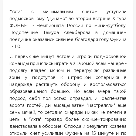
"Ухта" с минимальным счетом уступили
подмосковному "Динамо" во второй встрече Х тура
ФОНБЕТ - Чемпионата России по мини-футболу.
Подопечные Темура Алекберова в домашнем
поединке оказались сильнее благодаря голу Фукина
- 1:0.
С первых же минут встречи игроки подмосковной
команды принялись играть в знакомой всем манере -
подолгу владея мячом и перегружая различные
зоны у подступов к штрафной соперника в
надержде растянуть оборону и воспользоваться
образовавшейся брешью. Но если вчера такой
подход себя полностью оправдал, и, распечатав
ворота гостей, динамовцы затем "настреляли" еще
семь мячей, то сегодня снаряды никак не летели в
цель, а "Ухта" гораздо более сконцентрированно
действовала в обороне. Отсюда и результат: хозяева
открыли счет усилиями Фукина на 15 минуте и по