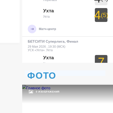
Норильск
Ухта
4
(5)
Ухта
Матч-центр
БЕТСИТИ Суперлига, Финал
29 Мая 2026 , 19:30 (МСК)
УСК «Ухта». Ухта
Ухта
7
Ухта
ФОТО
Тюмень
3
Тюмень
0 ИЗОБРАЖЕНИЯ
Матч-центр
БЕТСИТИ Суперлига, Финал
30 Мая 2026