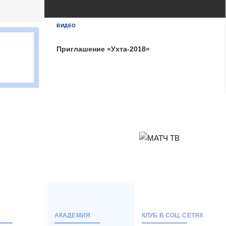
БЕТСИТИ Суперлига, Финал
04 Июня 2026 , 16:30 (МСК)
ВИДЕО
«Центральный». Тюмень
Тюмень
2
Приглашение «Ухта-2018»
Тюмень
Ухта
6
Ухта
Матч-центр
АКАДЕМИЯ
КЛУБ В СОЦ. СЕТЯХ