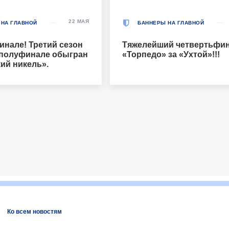
22 МАЯ
 НА ГЛАВНОЙ
БАННЕРЫ НА ГЛАВНОЙ
инале! Третий сезон
Тяжелейший четвертьфин
 полуфинале обыгран
«Торпедо» за «Ухтой»!!!
ий никель».
Ко всем новостям