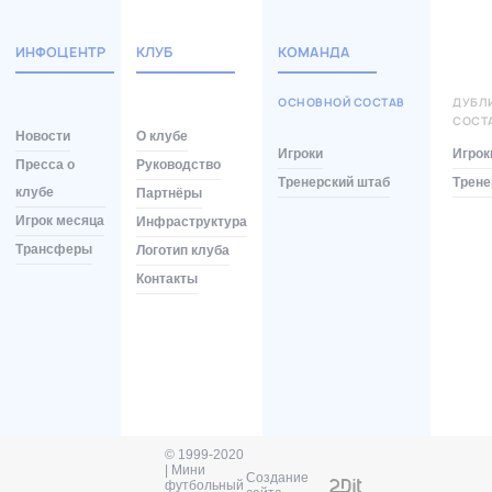
ИНФОЦЕНТР
КЛУБ
КОМАНДА
ОСНОВНОЙ СОСТАВ
ДУБЛ
СОСТ
Новости
О клубе
Игроки
Игрок
Пресса о
Руководство
Тренерский штаб
Трене
клубе
Партнёры
Игрок месяца
Инфраструктура
Трансферы
Логотип клуба
Контакты
© 1999-2020
| Мини
Создание
футбольный