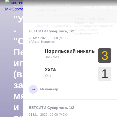
12
Ухта
НОВОСТИ
НОЯБРЯ
МИНИ-ФУТБОЛЬНЫЙ
ИНФОЦЕНТР
КЛУБ
К
2017
КЛУБ "УХТА"
"Ухта"
«Ухта» — «Синара».
Первая игра
Главная
/
Новости
/
(видеонарезка забитых
-
мячей и пресс-
БЕТСИТИ Суперлига, 1/2
конференции)
"Синара".
20 Мая 2026 , 15:00 (МСК)
«Айка». Норильск
Первая
Норильский никель
3
Норильск
игра
Ухта
1
(видеонарезка
Ухта
забитых
Матч-центр
мячей
и
БЕТСИТИ Суперлига, 1/2
21 Мая 2026 , 15:00 (МСК)