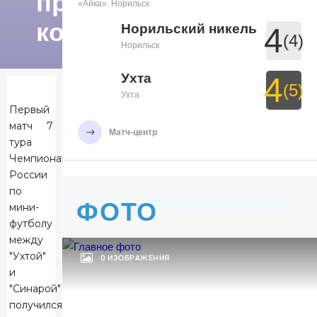
пресс-
«Айка». Норильск
конференции)
Норильский никель
4
(4)
Норильск
Ухта
4
(5)
Ухта
Первый
матч 7
Матч-центр
тура
Чемпионата
России
БЕТСИТИ Суперлига, Финал
по
29 Мая 2026 , 19:30 (МСК)
ФОТО
мини-
УСК «Ухта». Ухта
футболу
Ухта
7
между
Ухта
"Ухтой"
0 ИЗОБРАЖЕНИЯ
и
Тюмень
3
"Синарой"
Тюмень
получился