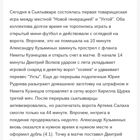
Сегодня в Сыктывкаре состоялась первая товарищеская
игра между местной "Новой генерацией" и "Ухтой". Оба
коллектива долгое время не торопились играть в
открытый мини-футбол и действовали с оглядкой на
ворота. Впрочем, это не помешала на 10 минуте
Александру Кузьминых замкнуть прострел с фланга
Никиты Кузнецова и открыть счет в матче. В начале 14
минуты Дмитрий Волков ударом с лета укладывает
игровой снаряд в девятку ворот "хозяев" и удваивает
перевес "Ухты". Еще до перерыва подопечные Юрия
Руднева разыграют домашнюю заготовку на штрафном и
Никита Кузнецов отправляет в сетку ворот Кирилла Щурка
третий мяч. После перерыва сыктывкарцы
активизировались, но распечатать ворота Артема Салаха
смогли только на 44 минуте. Впрочем, интрига в
поединке продержалась недолго. Александр Кузьминых
вновь оказался в нужное время в нужном месте и
оформил дубль (4:1). Точку в матче поставил Дмитрий