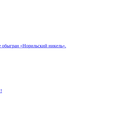
ле обыгран «Норильский никель».
!