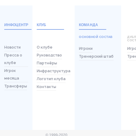
ИНФОЦЕНТР
КЛУБ
КОМАНДА
ОСНОВНОЙ СОСТАВ
ДУБ
СОС
Новости
О клубе
Игроки
Игр
Пресса о
Руководство
Тренерский штаб
Тре
клубе
Партнёры
Игрок
Инфраструктура
месяца
Логотип клуба
Трансферы
Контакты
© 1999-2020