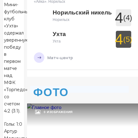
«Айка». Норильск
Мини-
футбольный
Норильский никель
4
(4)
клуб
Норильск
«Ухта»
одержал
Ухта
4
(5)
уверенную
Ухта
победу
в
Матч-центр
первом
матче
над
БЕТСИТИ Суперлига, Финал
МФК
29 Мая 2026 , 19:30 (МСК)
ФОТО
«Торпедо»
УСК «Ухта». Ухта
со
Ухта
7
счетом
Ухта
4:2 (3:1).
0 ИЗОБРАЖЕНИЯ
Тюмень
Голы: 1:0
3
Артур
Тюмень