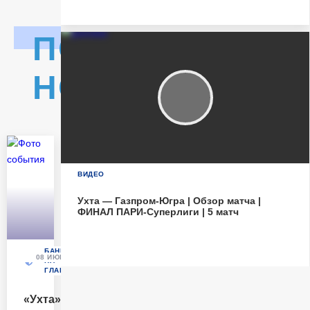
Матч-центр
ПОСЛЕДНИЕ
НОВОСТИ
ВИДЕО
Ухта — Газпром-Югра | Обзор матча |
ФИНАЛ ПАРИ-Суперлиги | 5 матч
БАННЕРЫ
08 ИЮНЯ
22 МАЯ
11 МАЯ
БАННЕРЫ
БАННЕРЫ
НА
НА
НА
ГЛАВНОЙ
ГЛАВНОЙ
ГЛАВНОЙ
«Ухта»
«Ухта» в
Тяжелейший