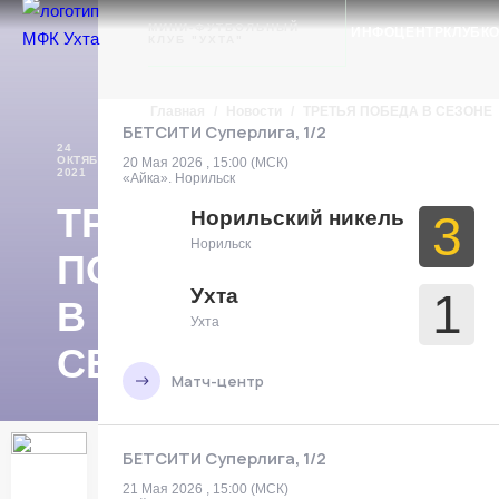
Ухта
МИНИ-ФУТБОЛЬНЫЙ
ИНФОЦЕНТР
КЛУБ
К
КЛУБ "УХТА"
Главная
/
Новости
/
ТРЕТЬЯ ПОБЕДА В СЕЗОНЕ
БЕТСИТИ Суперлига, 1/2
24
ОКТЯБРЯ
НОВОСТИ
20 Мая 2026 , 15:00 (МСК)
2021
«Айка». Норильск
ТРЕТЬЯ
Норильский никель
3
Норильск
ПОБЕДА
Ухта
1
В
Ухта
СЕЗОНЕ
Матч-центр
БЕТСИТИ Суперлига, 1/2
21 Мая 2026 , 15:00 (МСК)