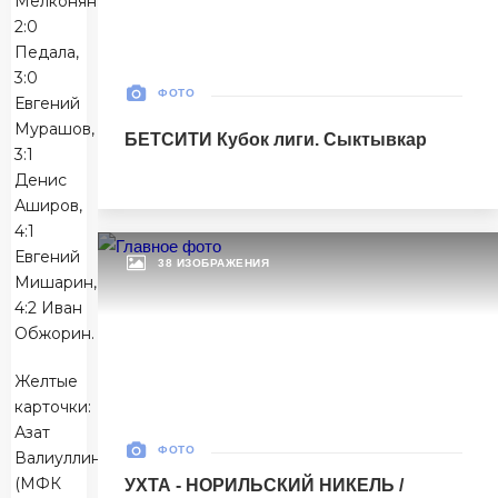
Мелконян,
2:0
Матч-центр
Педала,
3:0
ФОТО
Евгений
БЕТСИТИ Суперлига, Финал
Мурашов,
БЕТСИТИ Кубок лиги. Сыктывкар
30 Мая 2026
3:1
УСК «Ухта». Ухта
Денис
Ухта
5
Аширов,
Ухта
4:1
Евгений
38 ИЗОБРАЖЕНИЯ
Тюмень
1
Мишарин,
Тюмень
4:2 Иван
Обжорин.
Матч-центр
Желтые
карточки:
Азат
БЕТСИТИ Суперлига, Финал
ФОТО
Валиуллин
03 Июня 2026 , 17:00 (МСК)
(МФК
УХТА - НОРИЛЬСКИЙ НИКЕЛЬ /
«Центральный». Тюмень