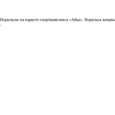
Норильске на паркете спорткомплекса «Айка». Норильск вперв
к
.