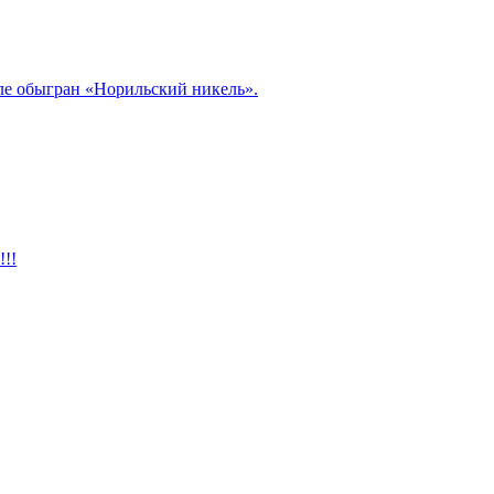
але обыгран «Норильский никель».
!!