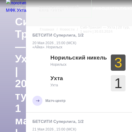
30
Ухта
МАРТА
НОВОСТИ
МИНИ-ФУТБОЛЬНЫЙ
ИНФОЦЕНТР
КЛУБ
К
2024
КЛУБ "УХТА"
Сиб-
Сиб-Транзит — Ухта | 20 тур,
Главная
/
Новости
/
Транзит
1 матч | 30.03.2024
БЕТСИТИ Суперлига, 1/2
—
20 Мая 2026 , 15:00 (МСК)
«Айка». Норильск
Ухта
Норильский никель
3
Норильск
|
Ухта
1
20
Ухта
тур,
Матч-центр
1
матч
БЕТСИТИ Суперлига, 1/2
21 Мая 2026 , 15:00 (МСК)