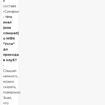
в
составе
«Синары».
- Что
знал
(или
слышал)
о МФК
"Ухта"
до
прихода
в клуб?
-
Слышал
немного,
можно
сказать,
поверхностно.
Знал,
что