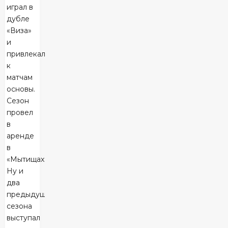
играл в
дубле
«Виза»
и
привлекался
к
матчам
основы.
Сезон
провел
в
аренде
в
«Мытищах».
Ну и
два
предыдущих
сезона
выступал