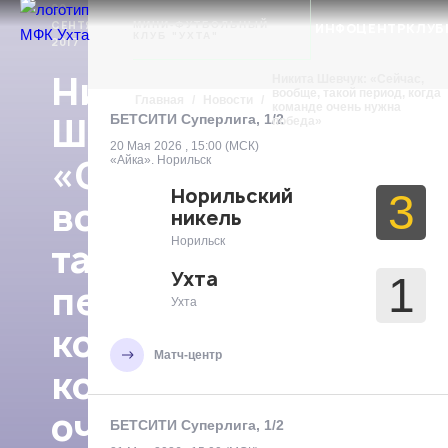
20
Ухта
СЕНТЯБРЯ
МИНИ-ФУТБОЛЬНЫЙ
НОВОСТИ
ИНФОЦЕНТР
КЛУБ
КЛУБ "УХТА"
2017
Никита
Никита Шевчук: «Сейчас,
вообще, такой период, когда
Главная
/
Новости
/
команде очень нужна
Шевчук:
БЕТСИТИ Суперлига, 1/2
победа»
20 Мая 2026 , 15:00 (МСК)
«Сейчас,
«Айка». Норильск
Норильский
3
вообще,
никель
Норильск
такой
Ухта
1
период,
Ухта
когда
Матч-центр
команде
очень
БЕТСИТИ Суперлига, 1/2