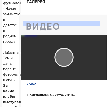
03 Июня 2026 , 17:00 (МСК)
ГАЛЕРЕЯ
футболом?
«Центральный». Тюмень
- Начал
Тюмень
2
заниматься
Тюмень
в
ВИДЕО
детстве
Ухта
6
в
Ухта
родном
городе
–
Матч-центр
Лабытнанги.
Там и
делал
БЕТСИТИ Суперлига, Финал
первые
04 Июня 2026 , 16:30 (МСК)
«Центральный». Тюмень
футбольные
шаги.
-
Тюмень
2
ВИДЕО
За
Тюмень
какие
Приглашение «Ухта-2018»
клубы
Ухта
6
выступал
Ухта