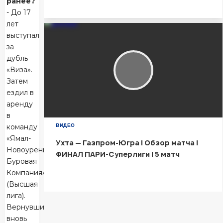
ранее?
- До 17
Матч-центр
лет
выступал
за
дубль
«Виза».
Затем
ездил в
аренду
в
команду
ВИДЕО
«Ямал-
Ухта — Газпром-Югра | Обзор матча |
Новоуренгойская
ФИНАЛ ПАРИ-Суперлиги | 5 матч
Буровая
Компания»
(Высшая
лига).
Вернувшись,
вновь