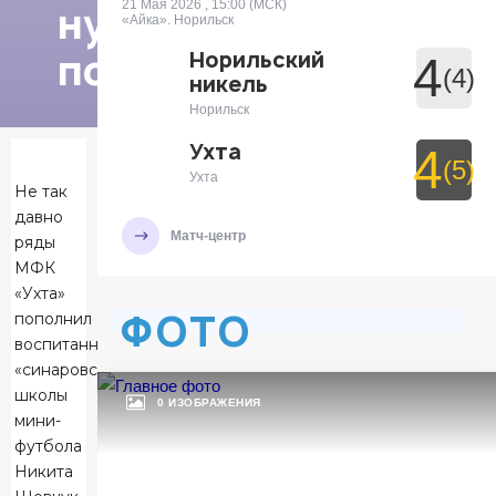
нужна
21 Мая 2026 , 15:00 (МСК)
«Айка». Норильск
победа»
Норильский
4
(4)
никель
Норильск
Ухта
4
(5)
Ухта
Не так
давно
Матч-центр
ряды
МФК
«Ухта»
ФОТО
БЕТСИТИ Суперлига, Финал
пополнил
воспитанник
29 Мая 2026 , 19:30 (МСК)
УСК «Ухта». Ухта
«синаровской»
Ухта
школы
7
0 ИЗОБРАЖЕНИЯ
мини-
Ухта
футбола
Никита
Тюмень
3