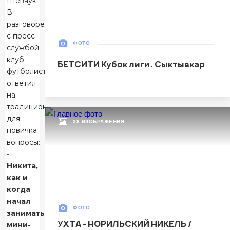
Шевчук.
Тюмень
В
разговоре
Матч-центр
с пресс-
ФОТО
службой
клуб
БЕТСИТИ Кубок лиги. Сыктывкар
БЕТСИТИ Суперлига, Финал
футболист
30 Мая 2026
ответил
УСК «Ухта». Ухта
на
Ухта
5
традиционные
Ухта
для
38 ИЗОБРАЖЕНИЯ
новичка
Тюмень
1
вопросы:
-
Тюмень
Никита,
как и
Матч-центр
когда
начал
ФОТО
заниматься
БЕТСИТИ Суперлига, Финал
УХТА - НОРИЛЬСКИЙ НИКЕЛЬ /
мини-