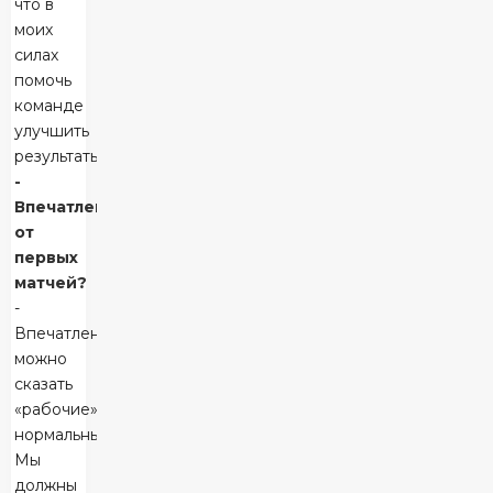
что в
моих
силах
помочь
команде
улучшить
результаты.
-
Впечатления
от
первых
матчей?
-
Впечатления,
можно
сказать
«рабочие»,
нормальные.
Мы
должны