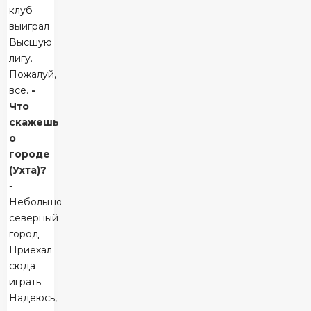
клуб
выиграл
Высшую
лигу.
Пожалуй,
все.
-
Что
скажешь
о
городе
(Ухта)?
-
Небольшой
северный
город.
Приехал
сюда
играть.
Надеюсь,