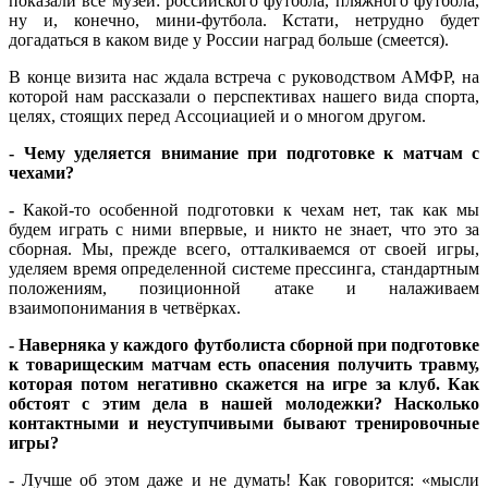
показали все музеи: российского футбола, пляжного футбола,
ну и, конечно, мини-футбола. Кстати, нетрудно будет
догадаться в каком виде у России наград больше (смеется).
В конце визита нас ждала встреча с руководством АМФР, на
которой нам рассказали о перспективах нашего вида спорта,
целях, стоящих перед Ассоциацией и о многом другом.
- Чему уделяется внимание при подготовке к матчам с
чехами?
-
Какой-то особенной подготовки к чехам нет, так как мы
будем играть с ними впервые, и никто не знает, что это за
сборная. Мы, прежде всего, отталкиваемся от своей игры,
уделяем время определенной системе прессинга, стандартным
положениям, позиционной атаке и налаживаем
взаимопонимания в четвёрках.
- Наверняка у каждого футболиста сборной при подготовке
к товарищеским матчам есть опасения получить травму,
которая потом негативно скажется на игре за клуб. Как
обстоят с этим дела в нашей молодежки? Насколько
контактными и неуступчивыми бывают тренировочные
игры?
- Лучше об этом даже и не думать! Как говорится: «мысли