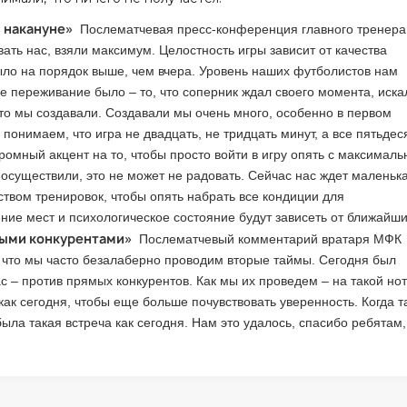
м накануне»
Послематчевая пресс-конференция главного тренера
ать нас, взяли максимум. Целостность игры зависит от качества
ыло на порядок выше, чем вчера. Уровень наших футболистов нам
 переживание было – то, что соперник ждал своего момента, иска
что мы создавали. Создавали мы очень много, особенно в первом
 понимаем, что игра не двадцать, не тридцать минут, а все пятьдеся
ромный акцент на то, чтобы просто войти в игру опять с максималь
 осуществили, это не может не радовать. Сейчас нас ждет маленьк
ством тренировок, чтобы опять набрать все кондиции для
ие мест и психологическое состояние будут зависеть от ближайш
ямыми конкурентами»
Послематчевый комментарий вратаря МФК
о, что мы часто безалаберно проводим вторые таймы. Сегодня был
с – против прямых конкурентов. Как мы их проведем – на такой нот
ак сегодня, чтобы еще больше почувствовать уверенность. Когда т
была такая встреча как сегодня. Нам это удалось, спасибо ребятам