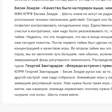
Бесик Зоидзе: «Качество было на порядок выше, че
МФК КПРФ Бесика Зоидзе. - Шесть очков не могут не радов
исполнения технико-тактических действий. Сегодня оно б
позволил контролировать сегодняшнюю игру. Единственное
счастья в контратаках, нам надо было реализовывать то, 
тайме. Надеюсь, что эта тенденция, что мы в конце концов
нам сегодня помогла. После первого тайма был сделан ог
концентрацией и качеством игры. Во втором тайме мы это
пауза, мы ее заполним чуть большим, чем обычно, количе
завершающей фазы регулярного чемпионата. Распределен
Георгий Замтарадзе: «Впереди встречи с пр
туров.
КПРФ Георгий Замтарадзе. - Бесик Зоидзе ругал нас за т
другой настрой: нам надо собраться, ближайшие игры у на
завершим регулярный сезон. Нам нужна была такая игра, к
матчи, как накануне, команда нервничает, поэтому нужна 
сыграли «на ноль». Шесть очков взяли.