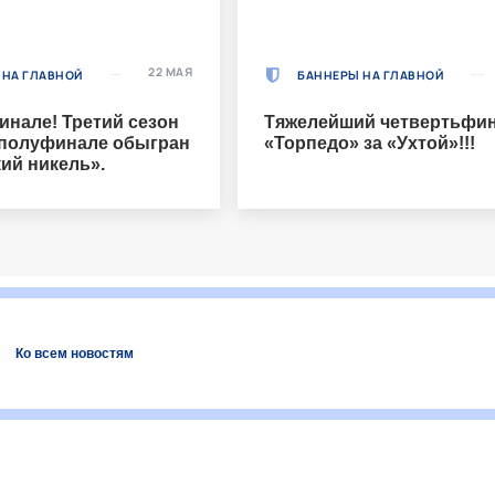
22 МАЯ
 НА ГЛАВНОЙ
БАННЕРЫ НА ГЛАВНОЙ
инале! Третий сезон
Тяжелейший четвертьфин
 полуфинале обыгран
«Торпедо» за «Ухтой»!!!
ий никель».
Ко всем новостям