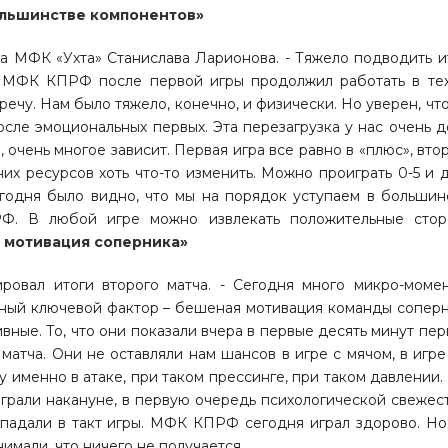
большинстве компонентов»
а МФК «Ухта» Станислава Ларионова. - Тяжело подводить и
у. МФК КПРФ после первой игры продолжил работать в те
речу. Нам было тяжело, конечно, и физически. Но уверен, что
осле эмоциональных первых. Эта перезагрузка у нас очень д
, очень многое зависит. Первая игра все равно в «плюс», втор
них ресурсов хоть что-то изменить. Можно проиграть 0-5 и 
годня было видно, что мы на порядок уступаем в большин
Ф. В любой игре можно извлекать положительные стор
я мотивация соперника»
овал итоги второго матча. - Сегодня много микро-момен
вный ключевой фактор – бешеная мотивация команды соперн
вные. То, что они показали вчера в первые десять минут пер
 матча. Они не оставляли нам шансов в игре с мячом, в игре
 именно в атаке, при таком прессинге, при таком давлении. 
 играли накануне, в первую очередь психологической свежест
опадали в такт игры. МФК КПРФ сегодня играл здорово. Но
имали, что ничего не получается.