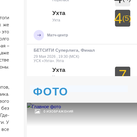
Норильск
Ухта
4
(5)
тоги
Ухта
х же
 это
Матч-центр
олго
ая –
БЕТСИТИ Суперлига, Финал
даже
29 Мая 2026 , 19:30 (МСК)
стве
УСК «Ухта». Ухта
оны.
Ухта
7
Ухта
тов,
ФОТО
Тюмень
3
ика.
Тюмень
вого
 без
0 ИЗОБРАЖЕНИЯ
Матч-центр
Где-
и. У
БЕТСИТИ Суперлига, Финал
 все
30 Мая 2026