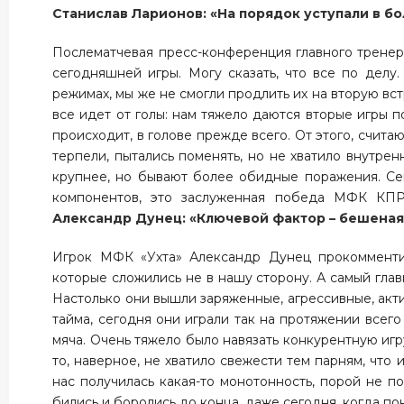
Станислав Ларионов: «На порядок уступали в 
Послематчевая пресс-конференция главного тренер
сегодняшней игры. Могу сказать, что все по дел
режимах, мы же не смогли продлить их на вторую вст
все идет от голы: нам тяжело даются вторые игры п
происходит, в голове прежде всего. От этого, считаю
терпели, пытались поменять, но не хватило внутрен
крупнее, но бывают более обидные поражения. Се
компонентов, это заслуженная победа МФК КПР
Александр Дунец: «Ключевой фактор – бешена
Игрок МФК «Ухта» Александр Дунец прокомментир
которые сложились не в нашу сторону. А самый гла
Настолько они вышли заряженные, агрессивные, акти
тайма, сегодня они играли так на протяжении всего
мяча. Очень тяжело было навязать конкурентную игру
то, наверное, не хватило свежести тем парням, что
нас получилась какая-то монотонность, порой не п
бились и боролись до конца, даже сегодня, когда пон