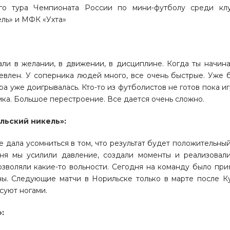
-го тура Чемпионата России по мини-футболу среди кл
ль» и МФК «Ухта»
али в желании, в движении, в дисциплине. Когда ты начин
ушевлен. У соперника людей много, все очень быстрые. Уже 
ра уже доигрывалась. Кто-то из футболистов не готов пока иг
мка. Большое перестроение. Все дается очень сложно.
льский никель»:
 дала усомниться в том, что результат будет положительный
ня мы усилили давление, создали моменты и реализовали
озволяли какие-то вольности. Сегодня на команду было при
ны. Следующие матчи в Норильске только в марте после К
суют ногами.
: