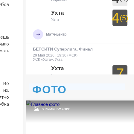
Норильск
убов
Ухта
4
(5)
Ухта
Матч-центр
аешь
было
БЕТСИТИ Суперлига, Финал
рать
29 Мая 2026 , 19:30 (МСК)
УСК «Ухта». Ухта
Ухта
7
Ухта
. Во
ФОТО
Тюмень
3
 их.
Тюмень
ятно
убка
0 ИЗОБРАЖЕНИЯ
Матч-центр
БЕТСИТИ Суперлига, Финал
30 Мая 2026