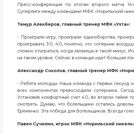
Пресс-конференция по итогам второго матча 14
Суперлиги между командами МФК «Норильский нике
Темур Алекберов, главный тренер МФК «Ухта»:
- Проиграли игру, проиграли единоборства, проигр
проигрывать 3:0, 4:0, понятно, что соперник воод
сложно отыграться, когда залазишь в такой минус. Иг
на таком уровне. Сейчас в команде идет большая ло
Александр Соколов, главный тренер МФК «Нори
- Ребята молодцы. Наша команда с первых секунд не
всех компонентах превосходили соперника. Сегод
Установив комфортный счет 4:0, во втором тайме п
смотреть. Думаю, что болельщики остались доволь
Еременко. Эта победа для болельщиков. Всегда голо
Павел Сучилин, игрок МФК «Норильский никель»