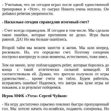
- Учитывая, что он сегодня играл после одной единственной
тренировки в «Ухте», то сыграл Никита очень неплохо. Он
добавил ребятам уверенности.
- Насколько сегодня справедлив итоговый счет?
- Счет всегда справедлив. И сегодня в том числе. Мы сделали
такие ошибки, которые противник не делал. Игра была
равной. ДА! Но мы больше ошиблись.
Второй тайм мы можем занести в актив. Мы шли вперед,
рисковали. Но, это определял счет. Поэтому соперник
построил контригру и свои моменты, естественно, тоже имел.
Тем ни менее, хочу поблагодарить ребят, которые боролись до
конца с такой атлетически сильной командой. И
соответствовали ей. Думаю, что зрители получили от игры
удовольствие… кроме счета на табло. Будем работать,
исправлять ошибки! Надеемся, что завтра мы хуже игры не
покажем, а за результат поборемся.
Игрок МФК «Ухта» Сергей Чуйков:
- На игру достаточно серьезно повлиял быстро пропущенный
гол. Мы хотели начать по-хозяйски, подавить соперника. Но