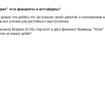
верке" есть фавориты и аутсайдеры?
 думаю что ребята это заслужили своей работой и отношением к
м все усилия для достойного выступления.
аила Безрука (U16) стартуют в двух финалах! Команда "Ухты"
еем за наших ребят!