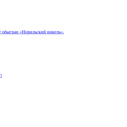
ле обыгран «Норильский никель».
!