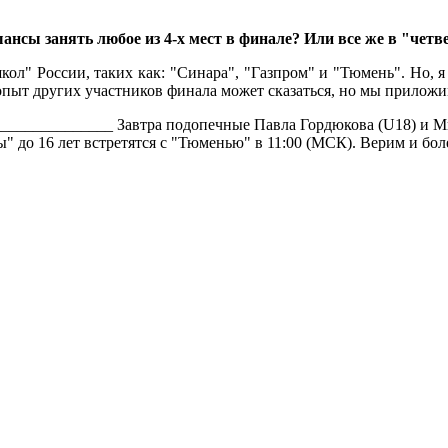
ансы занять любое из 4-х мест в финале? Или все же в "чет
ол" России, таких как: "Синара", "Газпром" и "Тюмень". Но, я
опыт других участников финала может сказаться, но мы приложи
_____________ Завтра подопечные Павла Гордюкова (U18) и Мих
" до 16 лет встретятся с "Тюменью" в 11:00 (МСК). Верим и бол