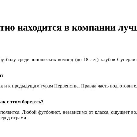
тно находится в компании лу
футболу среди юношеских команд (до 18 лет) клубов Суперли
ра?
к и к предыдущим турам Первенства. Правда часть подготовител
ак с этим боретесь?
 появится. Любой футболист, независимо от класса, ощущает в
перед играми.