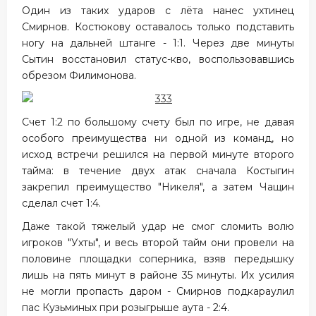
Один из таких ударов с лёта нанес ухтинец
Смирнов. Костюкову оставалось только подставить
ногу на дальней штанге - 1:1. Через две минуты
Сытин восстановил статус-кво, воспользовавшись
обрезом Филимонова.
Счет 1:2 по большому счету был по игре, не давая
особого преимущества ни одной из команд, но
исход встречи решился на первой минуте второго
тайма: в течение двух атак сначала Костыгин
закрепил преимущество "Никеля", а затем Чащин
сделал счет 1:4.
Даже такой тяжелый удар не смог сломить волю
игроков "Ухты", и весь второй тайм они провели на
половине площадки соперника, взяв передышку
лишь на пять минут в районе 35 минуты. Их усилия
не могли пропасть даром - Смирнов подкараулил
пас Кузьминых при розыгрыше аута - 2:4.