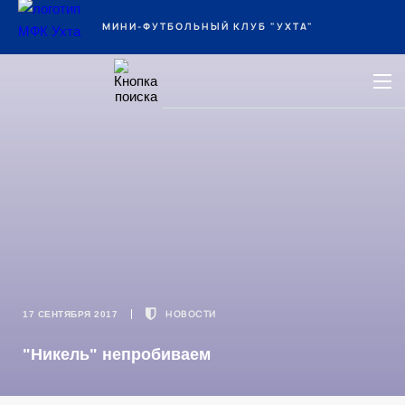
Ухта
МИНИ-ФУТБОЛЬНЫЙ КЛУБ "УХТА"
НОВОСТИ
17 СЕНТЯБРЯ 2017
"Никель" непробиваем