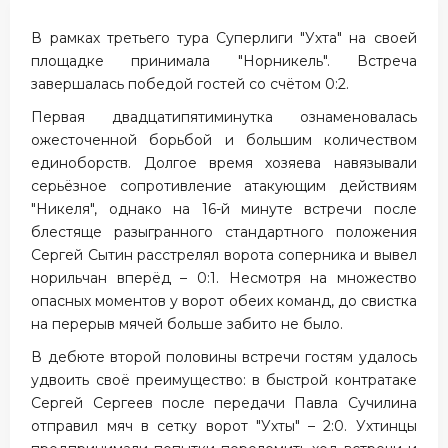
В рамках третьего тура Суперлиги "Ухта" на своей
площадке принимала "Норникель". Встреча
завершалась победой гостей со счётом 0:2.
Первая двадцатипятиминутка ознаменовалась
ожесточенной борьбой и большим количеством
единоборств. Долгое время хозяева навязывали
серьёзное сопротивление атакующим действиям
"Никеля", однако на 16-й минуте встречи после
блестяще разыгранного стандартного положения
Сергей Сытин расстрелял ворота соперника и вывел
норильчан вперёд – 0:1. Несмотря на множество
опасных моментов у ворот обеих команд, до свистка
на перерыв мячей больше забито не было.
В дебюте второй половины встречи гостям удалось
удвоить своё преимущество: в быстрой контратаке
Сергей Сергеев после передачи Павла Сучилина
отправил мяч в сетку ворот "Ухты" – 2:0. Ухтинцы