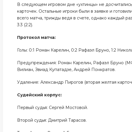
В следующем игровом дне «ухтинцы» не досчитались
карточек. Остальные игроки были в заявке и готови
всего матча, трижды ведя в счете, однако каждый ра
3:3 (2:2).
Протокол матча:
Голы: 0:1 Роман Карелин, 0:2 Рафаэл Бруно, 1:2 Никол
Предупреждения: Роман Карелин, Рафаэл Бруно (МФК
Вилиан, Звиад Купатадзе, Андрей Понкратов.
Удаление: Александр Пирогов (вторая желтая карточ
Судейский корпус:
Первый судья: Сергей Мостовой.
Второй судья: Дмитрий Тарасов.