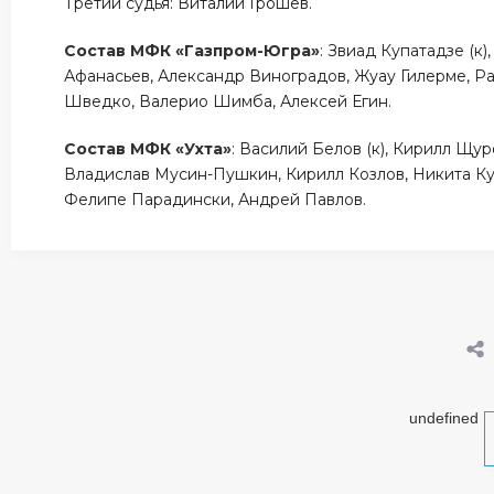
Третий судья: Виталий Грошев.
Состав МФК «Газпром-Югра»
: Звиад Купатадзе (к
Афанасьев, Александр Виноградов, Жуау Гилерме, Ра
Шведко, Валерио Шимба, Алексей Егин.
Состав МФК «Ухта»
: Василий Белов (к), Кирилл Щу
Владислав Мусин-Пушкин, Кирилл Козлов, Никита Ку
Фелипе Парадински, Андрей Павлов.
undefined