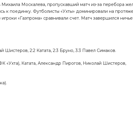
 Михаила Москалева, пропускавший матч из-за перебора же
лись к поединку. Футболисты «Ухты» доминировали на протяж
з игроки «Газпрома» сравнивали счет. Матч завершился ничь
ай Шистеров, 2:2 Катата, 2:3 Бруно, 3:3 Павел Симаков.
 «Ухта), Катата, Александр Пирогов, Николай Шистеров,
ка).