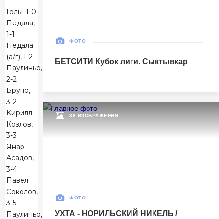
Голы: 1-0
Матч-центр
Педала,
1-1
ФОТО
Педала
БЕТСИТИ Суперлига, Финал
(а/г), 1-2
БЕТСИТИ Кубок лиги. Сыктывкар
30 Мая 2026
Паулиньо,
УСК «Ухта». Ухта
2-2
Ухта
5
Бруно,
Ухта
3-2
Кирилл
38 ИЗОБРАЖЕНИЯ
Тюмень
1
Козлов,
Тюмень
3-3
Янар
Асадов,
Матч-центр
3-4
Павел
Соколов,
БЕТСИТИ Суперлига, Финал
ФОТО
3-5
03 Июня 2026 , 17:00 (МСК)
УХТА - НОРИЛЬСКИЙ НИКЕЛЬ /
Паулиньо,
«Центральный». Тюмень