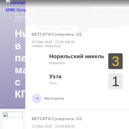
Ухта
МИНИ-ФУТБОЛЬНЫЙ
ИНФОЦЕНТР
КЛУБ
К
КЛУБ "УХТА"
16
АПРЕЛЯ
НОВОСТИ
2021
Ничья в первом матче с
Главная
/
Новости
/
Ничья
КПРФ
БЕТСИТИ Суперлига, 1/2
в
20 Мая 2026 , 15:00 (МСК)
«Айка». Норильск
первом
Норильский никель
3
Норильск
матче
Ухта
1
с
Ухта
КПРФ
Матч-центр
БЕТСИТИ Суперлига, 1/2
21 Мая 2026 , 15:00 (МСК)