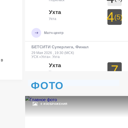
Норильск
Ухта
4
(5)
Ухта
Матч-центр
БЕТСИТИ Суперлига, Финал
29 Мая 2026 , 19:30 (МСК)
УСК «Ухта». Ухта
 в
Ухта
7
Ухта
ФОТО
Тюмень
3
Тюмень
0 ИЗОБРАЖЕНИЯ
Матч-центр
БЕТСИТИ Суперлига, Финал
30 Мая 2026