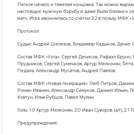
Легкое начало и тяжелая концовка. Так можно вырази
настоящую мужскую борьбу и даже были близки к се
матч. Игра закончилась со счётом 3:2 в пользу МФК «
Протокол:
Судьи: Андрей Шелехов, Владимир Кадыков, Денис 
Состав МФК «Ухта»: Сергей Денисов, Рафаэл Бруно
Прудников, Сергей Суменков, Артур Мелконян, Гитта
Педала, Александр Мусатов, Андрей Павлов.
Состав МФК «Новая генерация»: Глеб Петров, Даниил
Роман Иванин, Александр Семуков, Даниил Ильин, Г
Ковтун, Илья Рубцов, Павел Мулин.
Голы: 1:0 Артур Мелконян, 2:0 Иван Суворов (а/г), 2:
Предупреждения: