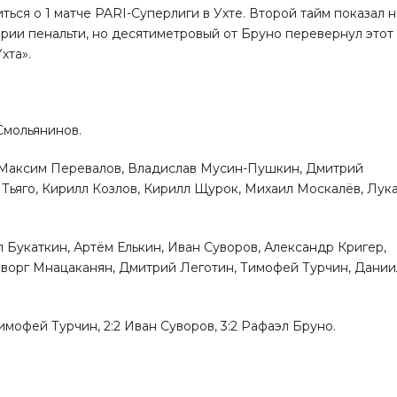
ться о 1 матче PARI-Суперлиги в Ухте. Второй тайм показал 
рии пенальти, но десятиметровый от Бруно перевернул этот
Ухта».
Смольянинов.
, Максим Перевалов, Владислав Мусин-Пушкин, Дмитрий
 Тьяго, Кирилл Козлов, Кирилл Щурок, Михаил Москалёв, Лук
 Букаткин, Артём Елькин, Иван Суворов, Александр Кригер,
еворг Мнацаканян, Дмитрий Леготин, Тимофей Турчин, Дании
1 Тимофей Турчин, 2:2 Иван Суворов, 3:2 Рафаэл Бруно.