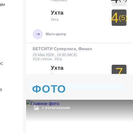
Норильск
нам
Ухта
4
(5)
Ухта
Матч-центр
БЕТСИТИ Суперлига, Финал
29 Мая 2026 , 19:30 (МСК)
УСК «Ухта». Ухта
ас
Ухта
7
Ухта
ФОТО
Тюмень
3
л
Тюмень
0 ИЗОБРАЖЕНИЯ
Матч-центр
БЕТСИТИ Суперлига, Финал
30 Мая 2026