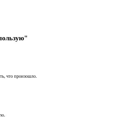
спользую"
ь, что произошло.
ую.