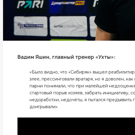
Вадим Яшин, главный тренер «Ухты»:
«Было видно, что «Сибиряк» вышел реабилитиро
злее, прессинговали вратаря, но я доволен, как
парни понимали, что при малейшей недооценке
стартовый порыв хозяев, забрать инициативу, с
недоработки, недочёты, я пытался предъявить п
доигрывали».