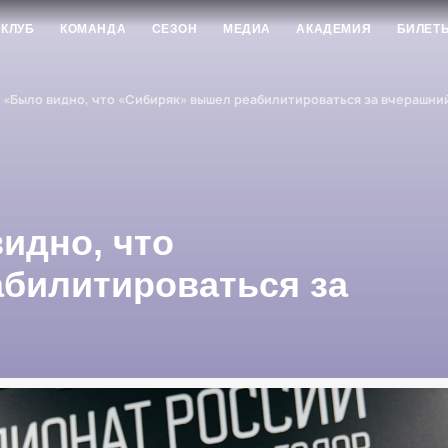
КЛУБ
КОМАНДА
СЕЗОН
МЕДИА
АКАДЕМИЯ
БИЛЕТ
 «Было видно, что «Сибиряк» вышел реабилитироваться за вчерашни
идно, что
билитироваться за