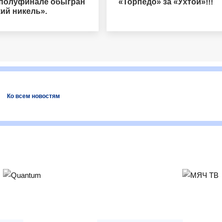
 полуфинале обыгран
«Торпедо» за «Ухтой»!!!
ий никель».
Ко всем новостям