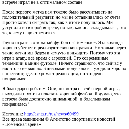
встрече играл не в оптимальном составе.
После первого матча нам тяжело было рассчитывать на
положительный результат, но мы не отталкивались от счёта.
Просто хотели сыграть так, как в итоге получилось. Мы
уступили во второй встрече, но так, как она складывалась, это
то, к чему надо стремиться.
Глупо играть в открытый футбол с «Тюменью». Эта команда
хорошо убегает и реализуют свои контратаки. Но только через
такие матчи мы будем к чему-то приходить. Потому что эта
игра в атаку, всё время с агрессией. Это современные
тенденции в мини-футболе. Ничего страшного, что сейчас у
нас этого не вышло. Эпизодами получалось – уходили хорошо
в прессинг, где-то хромает реализация, но это дело
поправимое.
Я благодарен ребятам. Они, несмотря на счёт первой игры,
выходили и хотели показать хороший футбол. Я думаю, что
встреча была достаточно динамичной, и болельщикам
понравилась".
Источник:
http://asnta.ru/rus/news/60499
Все права защищены © Агентство спортивных новостей
«Тюменская арена»