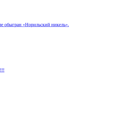
але обыгран «Норильский никель».
!!